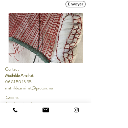
Envoyer
Contact​
Mathilde Amilhat
06 81 50 15 85
mathilde.amilhat@proton.me
Crédits
Tous droits réservés
Le contenu de ce site est protégé par les traités
internationaux sur le copyright et la propriété
intellectuelle et ne peut être copié, reproduit ou réutilisé
à quelques fins que ce soit sans l'autorisation préalable